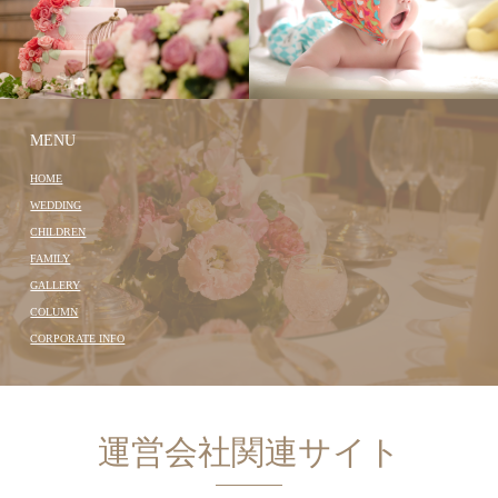
MENU
HOME
WEDDING
CHILDREN
FAMILY
GALLERY
COLUMN
CORPORATE INFO
運営会社関連サイト