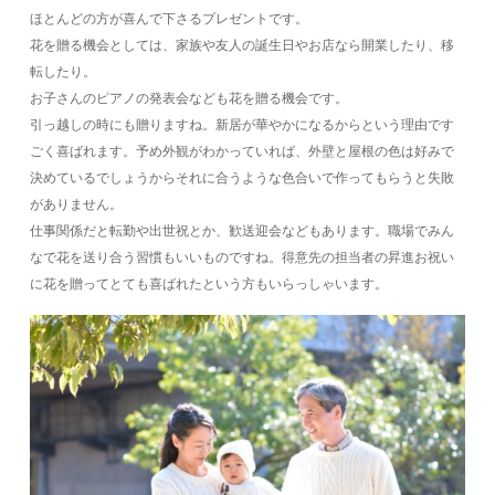
ほとんどの方が喜んで下さるプレゼントです。
花を贈る機会としては、家族や友人の誕生日やお店なら開業したり、移
転したり。
お子さんのピアノの発表会なども花を贈る機会です。
引っ越しの時にも贈りますね。新居が華やかになるからという理由です
ごく喜ばれます。予め外観がわかっていれば、外壁と屋根の色は好みで
決めているでしょうからそれに合うような色合いで作ってもらうと失敗
がありません。
仕事関係だと転勤や出世祝とか、歓送迎会などもあります。職場でみん
なで花を送り合う習慣もいいものですね。得意先の担当者の昇進お祝い
に花を贈ってとても喜ばれたという方もいらっしゃいます。