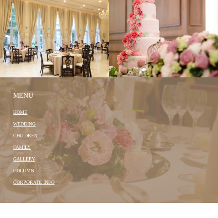
MENU
HOME
WEDDING
CHILDREN
FAMILY
GALLERY
COLUMN
CORPORATE INFO