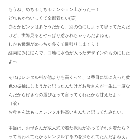
もうね、めちゃくちゃテンション上がったー！
どれもかわいっくて全部着たい(笑)
赤とかピンクは多そうだから、別の色にしよって思ってたんだ
けど、実際見るとやっぱり惹かれちゃうんだよねぇ。
しかも種類がめっちゃ多くて目移りしまくり！
結局悩みに悩んで、白地に水色が入ったデザインのものにした
よっ
それはレンタル料が他よりも高くって、２番目に気に入った黄
色の振袖にしようかと思ったんだけどお母さんが一生に一度な
んだから好きなの選びなって言ってくれたから甘えたよ～
（涙）
お母さんはもっとレンタル料高いもんだと思ってたみたい。
本当は、お母さんが成人式で着た振袖があってそれを着たら？
って言われてたからレンタルするのを渋られてたんだよねぇ。